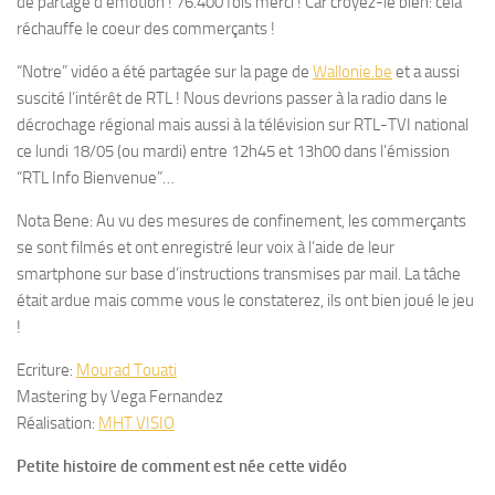
de partage d’émotion ! 76.400 fois merci ! Car croyez-le bien: cela
réchauffe le coeur des commerçants !
“Notre” vidéo a été partagée sur la page de
Wallonie.be
et a aussi
suscité l’intérêt de RTL ! Nous devrions passer à la radio dans le
décrochage régional mais aussi à la télévision sur RTL-TVI national
ce lundi 18/05 (ou mardi) entre 12h45 et 13h00 dans l’émission
“RTL Info Bienvenue”…
Nota Bene: Au vu des mesures de confinement, les commerçants
se sont filmés et ont enregistré leur voix à l’aide de leur
smartphone sur base d’instructions transmises par mail. La tâche
était ardue mais comme vous le constaterez, ils ont bien joué le jeu
!
Ecriture:
Mourad Touati
Mastering by Vega Fernandez
Réalisation:
MHT VISIO
Petite histoire de comment est née cette vidéo