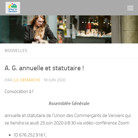
Skip to content
NOUVELLES
A. G. annuelle et statutaire !
PAR
LUC DEMARCHE
·
18 JUIN 2020
Convocation à l’
Assemblée Générale
annuelle et statutaire de l’Union des Commerçants de Verviers qui
se tiendra ce jeudi 25 juin 2020 à 8:30 via vidéo-conférence Zoom
ID 676 252 9161,